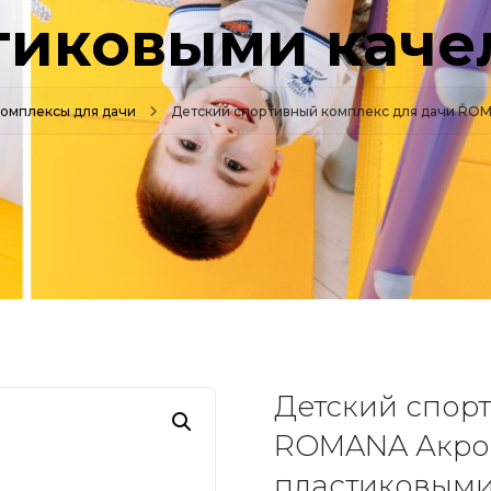
тиковыми каче
омплексы для дачи
Детский спортивный комплекс для дачи ROMA
Детский спор
ROMANA Акроба
пластиковыми