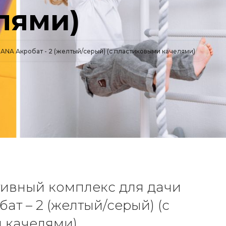
лями)
NA Акробат - 2 (желтый/серый) (с пластиковыми качелями)
тивный комплекс для дачи
т – 2 (желтый/серый) (с
 качелями)