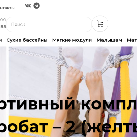
нтакты
:00
-85
и
Сухие бассейны
Мягкие модули
Малышам
Ма
ртивный компл
бат – 2 (желт