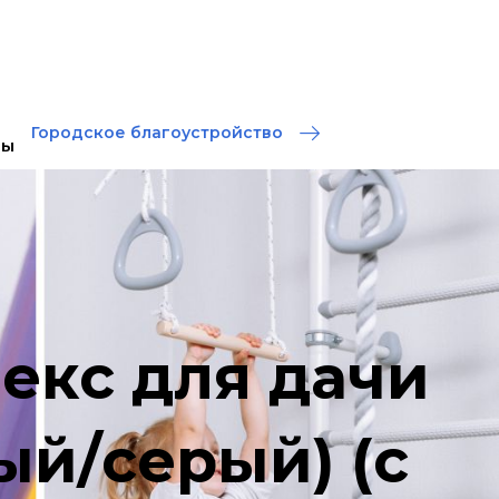
Городское благоустройство
ты
екс для дачи
ый/серый) (с