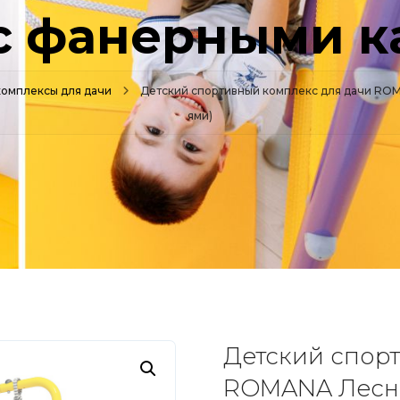
(с фанерными к
комплексы для дачи
Детский спортивный комплекс для дачи ROM
ями)
Детский спор
ROMANA Лесна