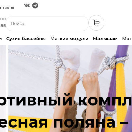
нтакты
:00
-85
и
Сухие бассейны
Мягкие модули
Малышам
Ма
ртивный компл
сная поляна – 