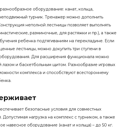
разнообразное оборудование: канат, кольца,
 неподвижный турник. Тренажер можно дополнить
Конструкция неполной лестницы позволяет выполнять
настические, разминочные, для растяжки и пр.), а также
бучения ребенка подтягиваниям на перекладине. Если
ценные лестницы, можно докупить три ступени в
 оборудования. Для расширения функционала можно
й лазом и баскетбольным щитом. Разнообразие игровых
можности комплекса и способствуют всестороннему
енка.
держивает
еспечивает безопасные условия для совместных
. Допустимая нагрузка на комплекс с турником, а также
кое навесное оборудование (канат и кольца) – до 50 кг.