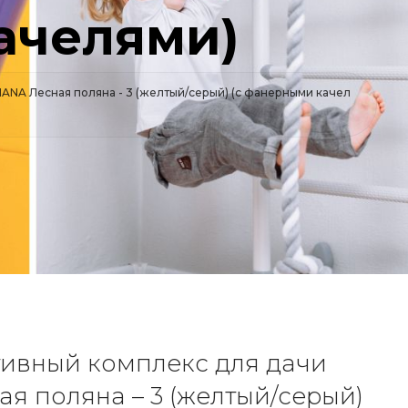
ачелями)
ANA Лесная поляна - 3 (желтый/серый) (с фанерными качел
тивный комплекс для дачи
я поляна – 3 (желтый/серый)