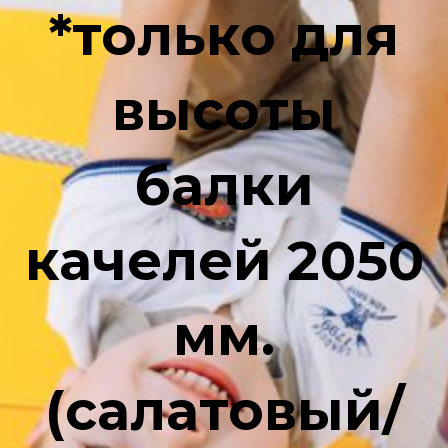
*только для
высоты
балки
качелей 2050
мм.
(салатовый/