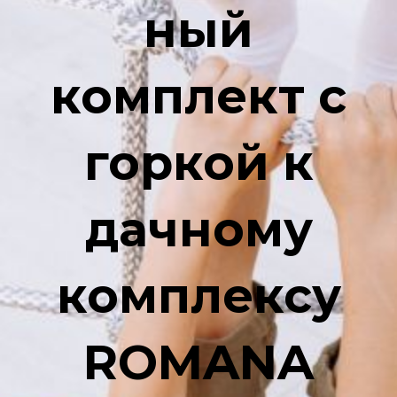
ный
комплект с
горкой к
дачному
комплексу
ROMANA