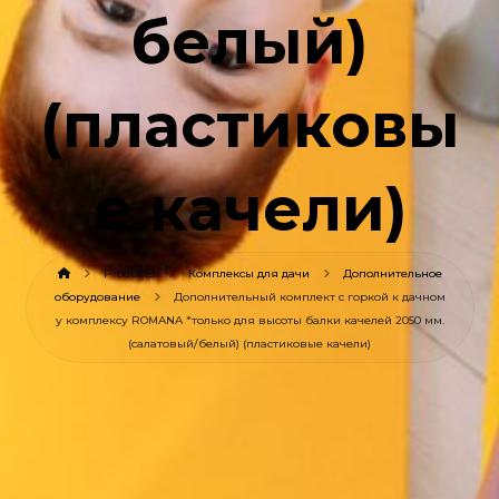
белый)
(пластиковы
е качели)
Products
Комплексы для дачи
Дополнительное
оборудование
Дополнительный комплект с горкой к дачном
у комплексу ROMANA *только для высоты балки качелей 2050 мм.
(салатовый/белый) (пластиковые качели)