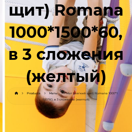
щит) Romana
1000*1500*60,
в 3 сложения
(желтый)
Products
Маты
Мат (мягкий щит) Romana 1000*1
500*60, в 3 сложения (желтый)