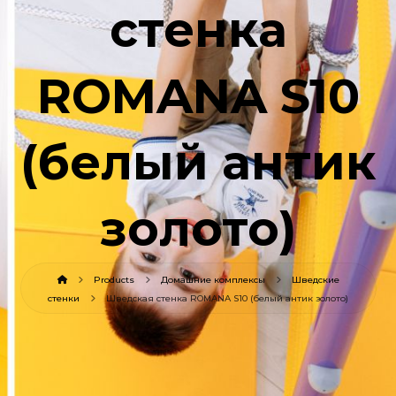
стенка
ROMANA S10
(белый антик
золото)
Products
Домашние комплексы
Шведские
стенки
Шведская стенка ROMANA S10 (белый антик золото)