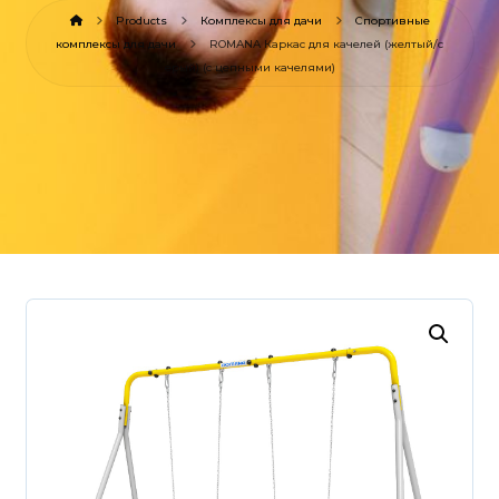
Products
Комплексы для дачи
Спортивные
комплексы для дачи
ROMANA Каркас для качелей (желтый/с
ерый) (с цепными качелями)