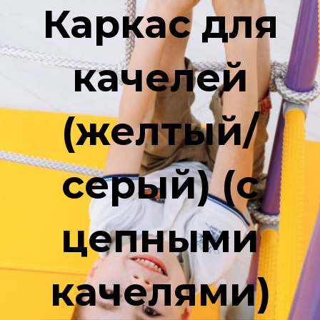
Каркас для
качелей
(желтый/
серый) (с
цепными
качелями)