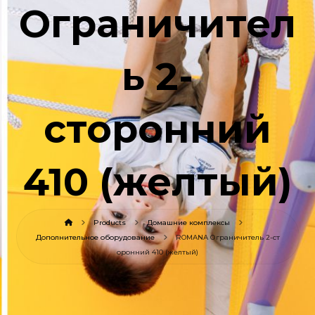
Ограничител
ь 2-
сторонний
410 (желтый)
Products
Домашние комплексы
Дополнительное оборудование
ROMANA Ограничитель 2-ст
оронний 410 (желтый)